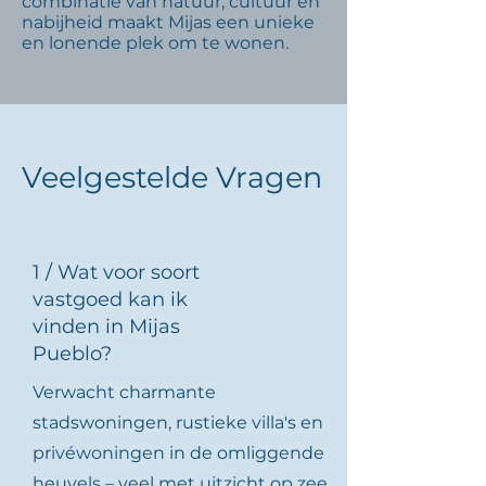
combinatie van natuur, cultuur en
nabijheid maakt Mijas een unieke
en lonende plek om te wonen.
Veelgestelde Vragen
1 / Wat voor soort
vastgoed kan ik
vinden in Mijas
Pueblo?
Verwacht charmante
stadswoningen, rustieke villa's en
privéwoningen in de omliggende
heuvels – veel met uitzicht op zee