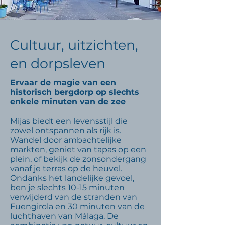
Cultuur, uitzichten,
en dorpsleven
Ervaar de magie van een
historisch bergdorp op slechts
enkele minuten van de zee
Mijas biedt een levensstijl die
zowel ontspannen als rijk is.
Wandel door ambachtelijke
markten, geniet van tapas op een
plein, of bekijk de zonsondergang
vanaf je terras op de heuvel.
Ondanks het landelijke gevoel,
ben je slechts 10-15 minuten
verwijderd van de stranden van
Fuengirola en 30 minuten van de
luchthaven van Málaga. De