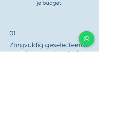
je budget.
01
Zorgvuldig geselecteerde
aanbiedingen in elke buurt
Of je nu zoekt in El Chaparral,
Miraflores, of Torrenueva, wij laten
je de beste vastgoed zien die bij je
doelen passen.
02
Eenvoudige service in uw