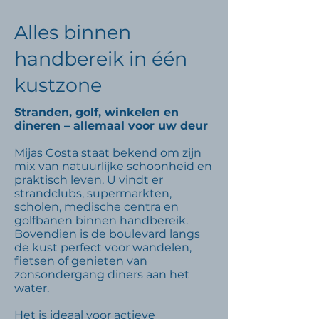
Alles binnen
handbereik in één
kustzone
Stranden, golf, winkelen en
dineren – allemaal voor uw deur
Mijas Costa staat bekend om zijn
mix van natuurlijke schoonheid en
praktisch leven. U vindt er
strandclubs, supermarkten,
scholen, medische centra en
golfbanen binnen handbereik.
Bovendien is de boulevard langs
de kust perfect voor wandelen,
fietsen of genieten van
zonsondergang diners aan het
water.
Het is ideaal voor actieve