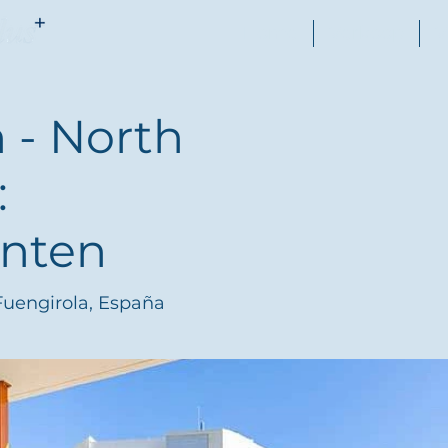
Home
Verkoop
V
 - North
:
nten
Fuengirola, España