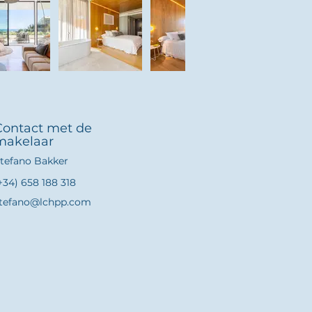
Contact met de
makelaar
tefano Bakker
+34) 658 188 318
tefano@lchpp.com