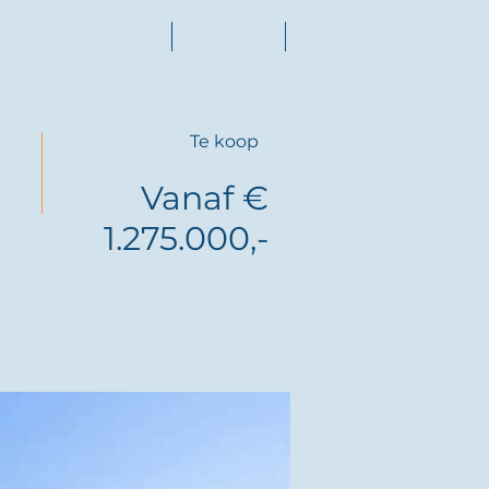
astgoed zoeken
Verhuur
More
Te koop
Vanaf €
1.275.000,-