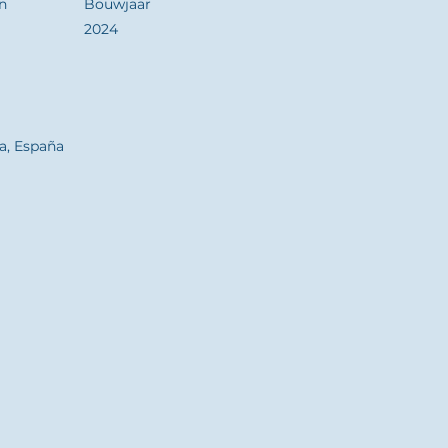
n
Bouwjaar
2024
a, España