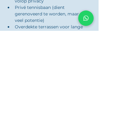
volop privacy
Privé tennisbaan (dient 
gerenoveerd te worden, maar met 
veel potentie)
Overdekte terrassen voor lange 
zomeravonden buiten
Buitenbar en ingebouwde BBQ, 
perfect voor feestelijke momenten
Dubbele garage en extra 
bergruimte
Een uitzonderlijke 
investeringskans
Hoewel deze villa toe is aan 
modernisering, maken de solide bouw, 
het ruime perceel en de toplocatie het 
tot een buitenkans op de 
vastgoedmarkt. Of je nu droomt van 
een luxueuze gezinswoning, een rustig 
toevluchtsoord of een waardevolle 