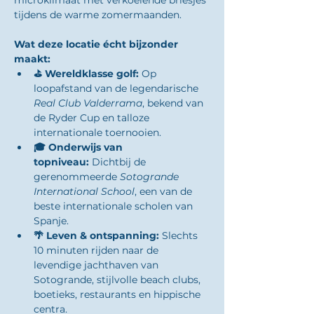
microklimaat met verkoelende briesjes 
tijdens de warme zomermaanden.
Wat deze locatie écht bijzonder 
maakt:
⛳ Wereldklasse golf:
 Op 
loopafstand van de legendarische 
Real Club Valderrama
, bekend van 
de Ryder Cup en talloze 
internationale toernooien.
🎓 Onderwijs van 
topniveau:
 Dichtbij de 
gerenommeerde 
Sotogrande 
International School
, een van de 
beste internationale scholen van 
Spanje.
🌴 Leven & ontspanning:
 Slechts 
10 minuten rijden naar de 
levendige jachthaven van 
Sotogrande, stijlvolle beach clubs, 
boetieks, restaurants en hippische 
centra.