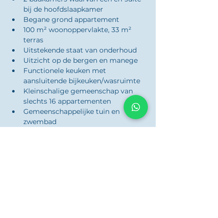
bij de hoofdslaapkamer
Begane grond appartement
100 m² woonoppervlakte, 33 m² 
terras
Uitstekende staat van onderhoud
Uitzicht op de bergen en manege
Functionele keuken met 
aansluitende bijkeuken/wasruimte
Kleinschalige gemeenschap van 
slechts 16 appartementen
Gemeenschappelijke tuin en 
zwembad
Privé parkeerplaats in de 
ondergrondse garage
Privé berging
Gelegen in Doña Beni, La Cala Hills
Een woning die perfect past bij kopers 
die op zoek zijn naar een rustigere en 
gevestigde woonomgeving binnen La 
Cala Hills.