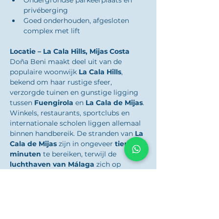
Ondergrondse parkeerplaats en 
privéberging
Goed onderhouden, afgesloten 
complex met lift
Locatie – La Cala Hills, Mijas Costa
Doña Beni maakt deel uit van de 
populaire woonwijk 
La Cala Hills
, 
bekend om haar rustige sfeer, 
verzorgde tuinen en gunstige ligging 
tussen 
Fuengirola
 en 
La Cala de Mijas
. 
Winkels, restaurants, sportclubs en 
internationale scholen liggen allemaal 
binnen handbereik. De stranden van 
La 
Cala de Mijas
 zijn in ongeveer 
tien 
minuten
 te bereiken, terwijl de 
luchthaven van Málaga
 zich op 
ongeveer 
vijfentwintig minuten
 rijden 
bevindt.
Deze woning combineert 
ruimte, 
comfort en een rustige ligging
 en is 