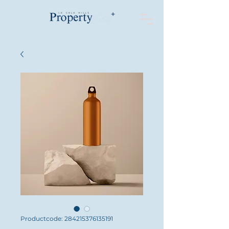
Productcode: 284215376135191